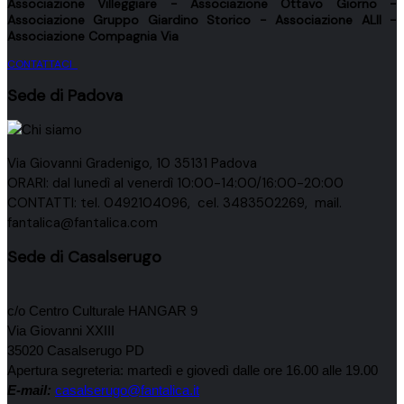
Associazione
Villeggiare
- Associazione
Ottavo Giorno
-
Associazione
Gruppo Giardino Storico
- Associazione
ALII
-
Associazione
Compagnia Via
CONTATTACI
Sede di Padova
Via Giovanni Gradenigo, 10 35131 Padova
ORARI: dal lunedì al venerdì 10:00-14:00/16:00-20:00
CONTATTI: tel. 0492104096, cel. 3483502269, mail.
fantalica@fantalica.com
Sede di Casalserugo
c/o Centro Culturale HANGAR 9
Via Giovanni XXIII
35020 Casalserugo PD
Apertura segreteria: martedì e giovedì dalle ore 16.00 alle 19.00
E-mail:
casalserugo@fantalica.it