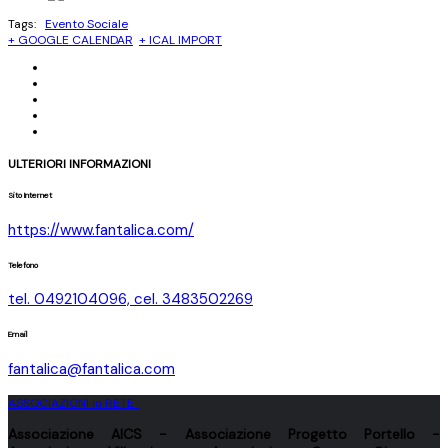
Tags:
Evento Sociale
+ GOOGLE CALENDAR
+ ICAL IMPORT
ULTERIORI INFORMAZIONI
Sito Internet
https://www.fantalica.com/
Telefono
tel. 0492104096, cel. 3483502269
Email
fantalica@fantalica.com
ASSOCIAZIONI in RETE
Associazione
AICS
- Associazione
Progetto Portello
-