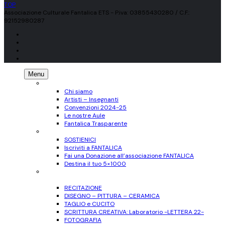
TOP
Associazione Culturale Fantalica ETS - P.iva: 03855430280 / C.F.:
92152980287
Menu
CHI SIAMO
Chi siamo
Artisti – Insegnanti
Convenzioni 2024-25
Le nostre Aule
Fantalica Trasparente
SOSTIENICI
SOSTIENICI
Iscriviti a FANTALICA
Fai una Donazione all’associazione FANTALICA
Destina il tuo 5×1000
CORSI
per Adulti
RECITAZIONE
DISEGNO – PITTURA – CERAMICA
TAGLIO e CUCITO
SCRITTURA CREATIVA: Laboratorio -LETTERA 22-
FOTOGRAFIA