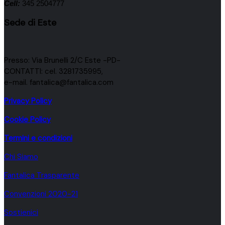
Cell:
345 2504777
Sede di Este
Presso: Via Brunelli 2/C Este -PD-
CONTATTI: cel. 3281735995,
e-mail. fantalica@fantalica.com
Privacy Policy
Cookie Policy
Termini e condizioni
Chi Siamo
Fantalica Trasparente
Convenzioni 2020-21
Sostienici