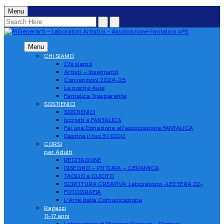
Menu
Menu
CHI SIAMO
Chi siamo
Artisti – Insegnanti
Convenzioni 2024-25
Le nostre Aule
Fantalica Trasparente
SOSTIENICI
SOSTIENICI
Iscriviti a FANTALICA
Fai una Donazione all’associazione FANTALICA
Destina il tuo 5×1000
CORSI
per Adulti
RECITAZIONE
DISEGNO – PITTURA – CERAMICA
TAGLIO e CUCITO
SCRITTURA CREATIVA: Laboratorio -LETTERA 22-
FOTOGRAFIA
L’Arte della Comunicazione
Ragazzi
11-17 anni