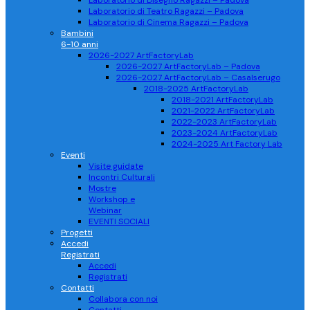
Laboratorio di Disegno Ragazzi – Padova
Laboratorio di Teatro Ragazzi – Padova
Laboratorio di Cinema Ragazzi – Padova
Bambini
6-10 anni
2026-2027 ArtFactoryLab
2026-2027 ArtFactoryLab – Padova
2026-2027 ArtFactoryLab – Casalserugo
2018-2025 ArtFactoryLab
2018-2021 ArtFactoryLab
2021-2022 ArtFactoryLab
2022-2023 ArtFactoryLab
2023-2024 ArtFactoryLab
2024-2025 Art Factory Lab
Eventi
Visite guidate
Incontri Culturali
Mostre
Workshop e
Webinar
EVENTI SOCIALI
Progetti
Accedi
Registrati
Accedi
Registrati
Contatti
Collabora con noi