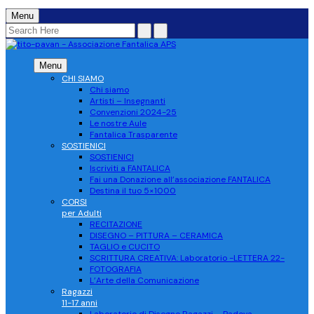
Menu
Menu
CHI SIAMO
Chi siamo
Artisti – Insegnanti
Convenzioni 2024-25
Le nostre Aule
Fantalica Trasparente
SOSTIENICI
SOSTIENICI
Iscriviti a FANTALICA
Fai una Donazione all’associazione FANTALICA
Destina il tuo 5×1000
CORSI
per Adulti
RECITAZIONE
DISEGNO – PITTURA – CERAMICA
TAGLIO e CUCITO
SCRITTURA CREATIVA: Laboratorio -LETTERA 22-
FOTOGRAFIA
L’Arte della Comunicazione
Ragazzi
11-17 anni