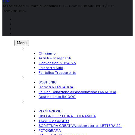
TOP
Associazione Culturale Fantalica ETS - P.iva: 03855430280 / C.F.:
92152980287
Menu
CHI SIAMO
Chi siamo
Artisti – Insegnanti
Convenzioni 2024-25
Le nostre Aule
Fantalica Trasparente
SOSTIENICI
SOSTIENICI
Iscriviti a FANTALICA
Fai una Donazione all’associazione FANTALICA
Destina il tuo 5×1000
CORSI
per Adulti
RECITAZIONE
DISEGNO – PITTURA – CERAMICA
TAGLIO e CUCITO
SCRITTURA CREATIVA: Laboratorio -LETTERA 22-
FOTOGRAFIA