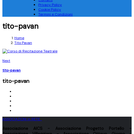
Contatti
Privacy Policy
Cookie Policy
Termini e Condizioni
tito-pavan
Home
Tito Pavan
Next
tito-pavan
tito-pavan
ASSOCIAZIONI in RETE
Associazione
AICS
- Associazione
Progetto Portello
-
Associazione
Villeggiare
- Associazione
Ottavo Giorno
-