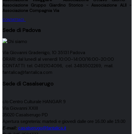
Associazione
Gruppo Giardino Storico
- Associazione
ALII
-
Associazione
Compagnia Via
CONTATTACI
Sede di Padova
Via Giovanni Gradenigo, 10 35131 Padova
ORARI: dal lunedì al venerdì 10:00-14:00/16:00-20:00
CONTATTI: tel. 0492104096, cel. 3483502269, mail.
fantalica@fantalica.com
Sede di Casalserugo
c/o Centro Culturale HANGAR 9
Via Giovanni XXIII
35020 Casalserugo PD
Apertura segreteria: martedì e giovedì dalle ore 16.00 alle 19.00
E-mail:
casalserugo@fantalica.it