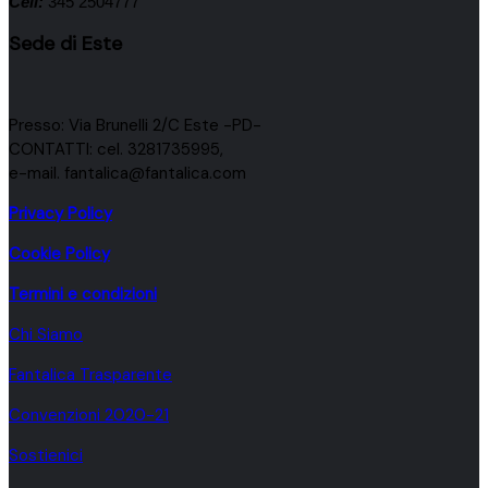
Cell:
345 2504777
Sede di Este
Presso: Via Brunelli 2/C Este -PD-
CONTATTI: cel. 3281735995,
e-mail. fantalica@fantalica.com
Privacy Policy
Cookie Policy
Termini e condizioni
Chi Siamo
Fantalica Trasparente
Convenzioni 2020-21
Sostienici