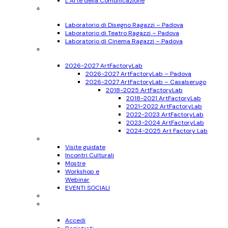
L’Arte della Comunicazione
Ragazzi
11-17 anni
Laboratorio di Disegno Ragazzi – Padova
Laboratorio di Teatro Ragazzi – Padova
Laboratorio di Cinema Ragazzi – Padova
Bambini
6-10 anni
2026-2027 ArtFactoryLab
2026-2027 ArtFactoryLab – Padova
2026-2027 ArtFactoryLab – Casalserugo
2018-2025 ArtFactoryLab
2018-2021 ArtFactoryLab
2021-2022 ArtFactoryLab
2022-2023 ArtFactoryLab
2023-2024 ArtFactoryLab
2024-2025 Art Factory Lab
Eventi
Visite guidate
Incontri Culturali
Mostre
Workshop e
Webinar
EVENTI SOCIALI
Progetti
Accedi
Registrati
Accedi