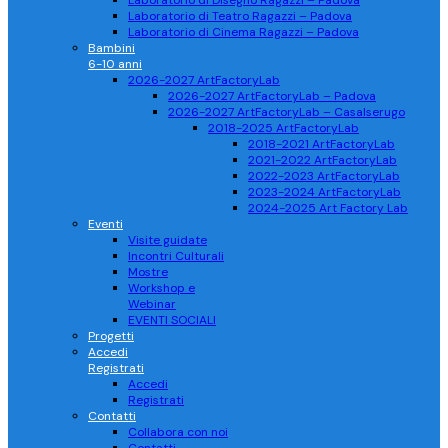
Laboratorio di Disegno Ragazzi – Padova
Laboratorio di Teatro Ragazzi – Padova
Laboratorio di Cinema Ragazzi – Padova
Bambini
6-10 anni
2026-2027 ArtFactoryLab
2026-2027 ArtFactoryLab – Padova
2026-2027 ArtFactoryLab – Casalserugo
2018-2025 ArtFactoryLab
2018-2021 ArtFactoryLab
2021-2022 ArtFactoryLab
2022-2023 ArtFactoryLab
2023-2024 ArtFactoryLab
2024-2025 Art Factory Lab
Eventi
Visite guidate
Incontri Culturali
Mostre
Workshop e
Webinar
EVENTI SOCIALI
Progetti
Accedi
Registrati
Accedi
Registrati
Contatti
Collabora con noi