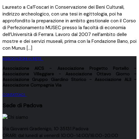
Laureato a Ca’Foscari in Conservazione dei Beni Culturali,
indirizzo archeologico, con una tesi in egittologia, poi ha
approfondito la preparazione in ambito gestionale con il Corso
di Perfezionamento MUSEC presso la facoltà di economia
dell’Università di Ferrara. Lavoro dal 2007 nell’ambito delle
mostre e dei servizi museali, prima con la Fondazione Bano, poi
con Munus […]
ASSOCIAZIONI in RETE
Associazione
AICS
- Associazione
Progetto Portello
-
Associazione
Villeggiare
- Associazione
Ottavo Giorno
-
Associazione
Gruppo Giardino Storico
- Associazione
ALII
-
Associazione
Compagnia Via
CONTATTACI
Sede di Padova
Via Giovanni Gradenigo, 10 35131 Padova
ORARI: dal lunedì al venerdì 10:00-14:00/16:00-20:00