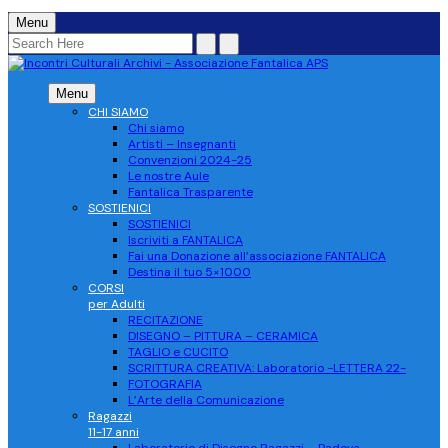
Menu
Menu
CHI SIAMO
Chi siamo
Artisti – Insegnanti
Convenzioni 2024-25
Le nostre Aule
Fantalica Trasparente
SOSTIENICI
SOSTIENICI
Iscriviti a FANTALICA
Fai una Donazione all’associazione FANTALICA
Destina il tuo 5×1000
CORSI
per Adulti
RECITAZIONE
DISEGNO – PITTURA – CERAMICA
TAGLIO e CUCITO
SCRITTURA CREATIVA: Laboratorio -LETTERA 22-
FOTOGRAFIA
L’Arte della Comunicazione
Ragazzi
11-17 anni