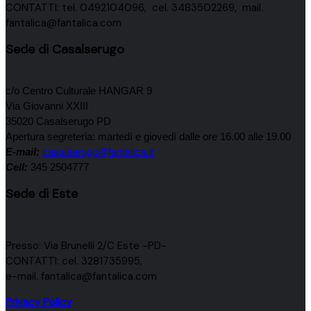
CONTATTI: tel. 0492104096, cel. 3483502269, mail.
fantalica@fantalica.com
Sede di Casalserugo
c/o Centro Culturale HANGAR 9
Via Giovanni XXIII
35020 Casalserugo PD
Apertura segreteria: martedì e giovedì dalle ore 16.00 alle 19.00
E-mail:
casalserugo@fantalica.it
Cell:
345 2504777
Sede di Este
Presso: Via Brunelli 2/C Este -PD-
CONTATTI: cel. 3281735995,
e-mail. fantalica@fantalica.com
Privacy Policy