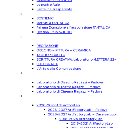
Convenzioni 2024-25
Le nostre Aule
Fantalica Trasparente
SOSTIENICI
SOSTIENICI
Iscriviti a FANTALICA
Fai una Donazione all’associazione FANTALICA
Destina il tuo 5×1000
CORSI
per Adulti
RECITAZIONE
DISEGNO – PITTURA – CERAMICA
TAGLIO e CUCITO
SCRITTURA CREATIVA: Laboratorio -LETTERA 22-
FOTOGRAFIA
L’Arte della Comunicazione
Ragazzi
11-17 anni
Laboratorio di Disegno Ragazzi – Padova
Laboratorio di Teatro Ragazzi – Padova
Laboratorio di Cinema Ragazzi – Padova
Bambini
6-10 anni
2026-2027 ArtFactoryLab
2026-2027 ArtFactoryLab – Padova
2026-2027 ArtFactoryLab – Casalserugo
2018-2025 ArtFactoryLab
2018-2021 ArtFactoryLab