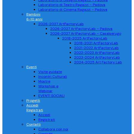
Laboratorio di Disegno Ragazzi – Padova
Laboratorio di Teatro Ragazzi – Padova
Laboratorio di Cinema Ragazzi – Padova
Bambini
6-10 anni
2026-2027 ArtFactoryLab
2026-2027 ArtFactoryLab – Padova
2026-2027 ArtFactoryLab – Casalserugo
2018-2025 ArtFactoryLab
2018-2021 ArtFactoryLab
2021-2022 ArtFactoryLab
2022-2023 ArtFactoryLab
2023-2024 ArtFactoryLab
2024-2025 Art Factory Lab
Eventi
Visite guidate
Incontri Culturali
Mostre
Workshop e
Webinar
EVENTI SOCIALI
Progetti
Accedi
Registrati
Accedi
Registrati
Contatti
Collabora con noi