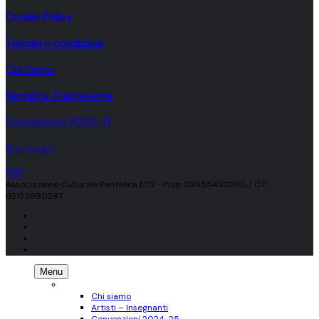
Cookie Policy
Termini e condizioni
Chi Siamo
Fantalica Trasparente
Convenzioni 2020-21
Sostienici
TOP
Associazione Culturale Fantalica ETS - P.iva: 03855430280 / C.F.:
92152980287
Menu
CHI SIAMO
Chi siamo
Artisti – Insegnanti