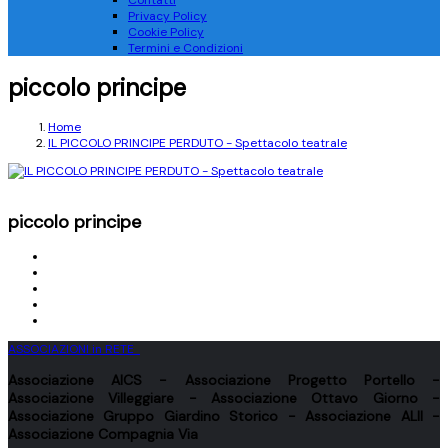
Contatti
Privacy Policy
Cookie Policy
Termini e Condizioni
piccolo principe
Home
IL PICCOLO PRINCIPE PERDUTO - Spettacolo teatrale
piccolo principe
ASSOCIAZIONI in RETE
Associazione
AICS
- Associazione
Progetto Portello
-
Associazione
Villeggiare
- Associazione
Ottavo Giorno
-
Associazione
Gruppo Giardino Storico
- Associazione
ALII
-
Associazione
Compagnia Via