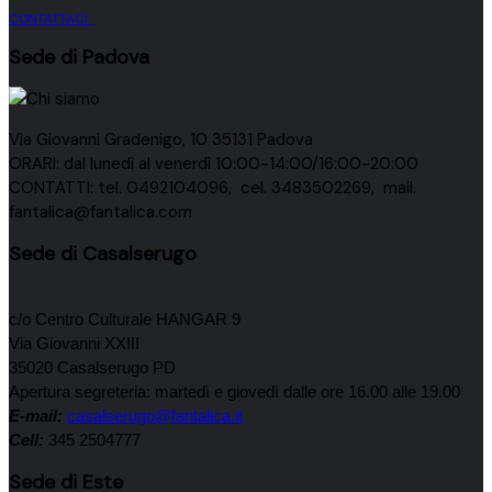
CONTATTACI
Sede di Padova
Via Giovanni Gradenigo, 10 35131 Padova
ORARI: dal lunedì al venerdì 10:00-14:00/16:00-20:00
CONTATTI: tel. 0492104096, cel. 3483502269, mail.
fantalica@fantalica.com
Sede di Casalserugo
c/o Centro Culturale HANGAR 9
Via Giovanni XXIII
35020 Casalserugo PD
Apertura segreteria: martedì e giovedì dalle ore 16.00 alle 19.00
E-mail:
casalserugo@fantalica.it
Cell:
345 2504777
Sede di Este