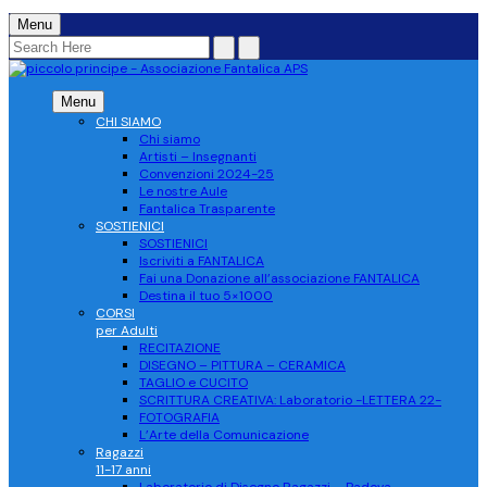
Menu
Menu
CHI SIAMO
Chi siamo
Artisti – Insegnanti
Convenzioni 2024-25
Le nostre Aule
Fantalica Trasparente
SOSTIENICI
SOSTIENICI
Iscriviti a FANTALICA
Fai una Donazione all’associazione FANTALICA
Destina il tuo 5×1000
CORSI
per Adulti
RECITAZIONE
DISEGNO – PITTURA – CERAMICA
TAGLIO e CUCITO
SCRITTURA CREATIVA: Laboratorio -LETTERA 22-
FOTOGRAFIA
L’Arte della Comunicazione
Ragazzi
11-17 anni