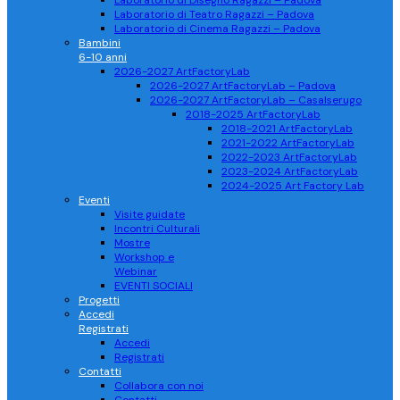
Laboratorio di Disegno Ragazzi – Padova
Laboratorio di Teatro Ragazzi – Padova
Laboratorio di Cinema Ragazzi – Padova
Bambini
6-10 anni
2026-2027 ArtFactoryLab
2026-2027 ArtFactoryLab – Padova
2026-2027 ArtFactoryLab – Casalserugo
2018-2025 ArtFactoryLab
2018-2021 ArtFactoryLab
2021-2022 ArtFactoryLab
2022-2023 ArtFactoryLab
2023-2024 ArtFactoryLab
2024-2025 Art Factory Lab
Eventi
Visite guidate
Incontri Culturali
Mostre
Workshop e
Webinar
EVENTI SOCIALI
Progetti
Accedi
Registrati
Accedi
Registrati
Contatti
Collabora con noi