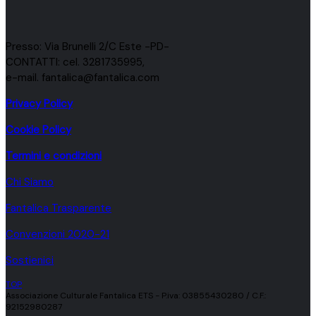
Presso: Via Brunelli 2/C Este -PD-
CONTATTI: cel. 3281735995,
e-mail. fantalica@fantalica.com
Privacy Policy
Cookie Policy
Termini e condizioni
Chi Siamo
Fantalica Trasparente
Convenzioni 2020-21
Sostienici
TOP
Associazione Culturale Fantalica ETS - P.iva: 03855430280 / C.F.:
92152980287