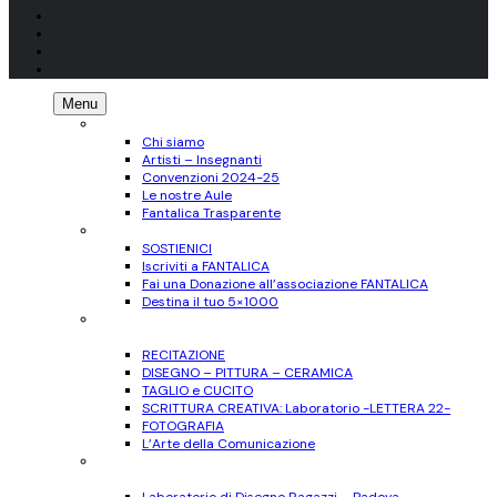
Menu
CHI SIAMO
Chi siamo
Artisti – Insegnanti
Convenzioni 2024-25
Le nostre Aule
Fantalica Trasparente
SOSTIENICI
SOSTIENICI
Iscriviti a FANTALICA
Fai una Donazione all’associazione FANTALICA
Destina il tuo 5×1000
CORSI
per Adulti
RECITAZIONE
DISEGNO – PITTURA – CERAMICA
TAGLIO e CUCITO
SCRITTURA CREATIVA: Laboratorio -LETTERA 22-
FOTOGRAFIA
L’Arte della Comunicazione
Ragazzi
11-17 anni