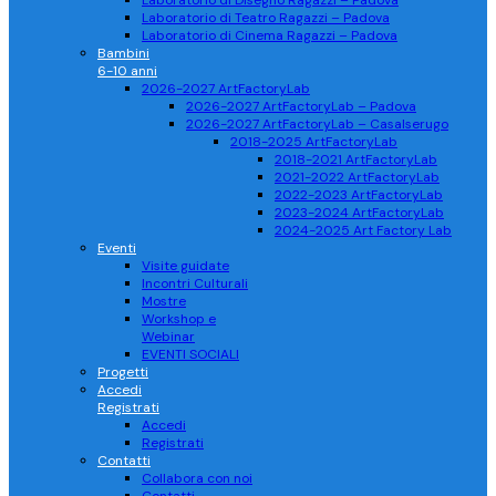
Laboratorio di Disegno Ragazzi – Padova
Laboratorio di Teatro Ragazzi – Padova
Laboratorio di Cinema Ragazzi – Padova
Bambini
6-10 anni
2026-2027 ArtFactoryLab
2026-2027 ArtFactoryLab – Padova
2026-2027 ArtFactoryLab – Casalserugo
2018-2025 ArtFactoryLab
2018-2021 ArtFactoryLab
2021-2022 ArtFactoryLab
2022-2023 ArtFactoryLab
2023-2024 ArtFactoryLab
2024-2025 Art Factory Lab
Eventi
Visite guidate
Incontri Culturali
Mostre
Workshop e
Webinar
EVENTI SOCIALI
Progetti
Accedi
Registrati
Accedi
Registrati
Contatti
Collabora con noi