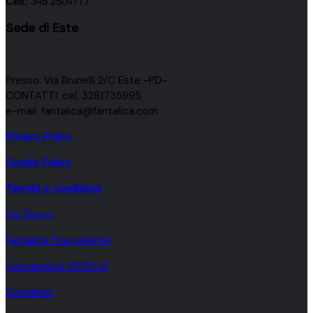
Cell:
345 2504777
Sede di Este
Presso: Via Brunelli 2/C Este -PD-
CONTATTI: cel. 3281735995,
e-mail. fantalica@fantalica.com
Privacy Policy
Cookie Policy
Termini e condizioni
Chi Siamo
Fantalica Trasparente
Convenzioni 2020-21
Sostienici