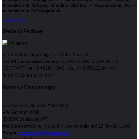
Associazione
Gruppo Giardino Storico
- Associazione
ALII
-
Associazione
Compagnia Via
CONTATTACI
Sede di Padova
Via Giovanni Gradenigo, 10 35131 Padova
ORARI: dal lunedì al venerdì 10:00-14:00/16:00-20:00
CONTATTI: tel. 0492104096, cel. 3483502269, mail.
fantalica@fantalica.com
Sede di Casalserugo
c/o Centro Culturale HANGAR 9
Via Giovanni XXIII
35020 Casalserugo PD
Apertura segreteria: martedì e giovedì dalle ore 16.00 alle 19.00
E-mail:
casalserugo@fantalica.it