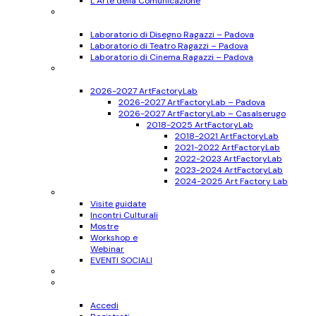
L’Arte della Comunicazione
Ragazzi
11-17 anni
Laboratorio di Disegno Ragazzi – Padova
Laboratorio di Teatro Ragazzi – Padova
Laboratorio di Cinema Ragazzi – Padova
Bambini
6-10 anni
2026-2027 ArtFactoryLab
2026-2027 ArtFactoryLab – Padova
2026-2027 ArtFactoryLab – Casalserugo
2018-2025 ArtFactoryLab
2018-2021 ArtFactoryLab
2021-2022 ArtFactoryLab
2022-2023 ArtFactoryLab
2023-2024 ArtFactoryLab
2024-2025 Art Factory Lab
Eventi
Visite guidate
Incontri Culturali
Mostre
Workshop e
Webinar
EVENTI SOCIALI
Progetti
Accedi
Registrati
Accedi