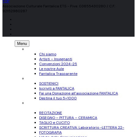
TOP
Associazione Culturale Fantalica ETS - P.iva: 03855430280 / C.F.:
92152980287
Menu
CHI SIAMO
Chi siamo
Artisti – Insegnanti
Convenzioni 2024-25
Le nostre Aule
Fantalica Trasparente
SOSTIENICI
SOSTIENICI
Iscriviti a FANTALICA
Fai una Donazione all’associazione FANTALICA
Destina il tuo 5×1000
CORSI
per Adulti
RECITAZIONE
DISEGNO – PITTURA – CERAMICA
TAGLIO e CUCITO
SCRITTURA CREATIVA: Laboratorio -LETTERA 22-
FOTOGRAFIA