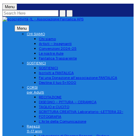
Menu
Menu
CHI SIAMO
Chi siamo
Artisti – Insegnanti
Convenzioni 2024-25
Le nostre Aule
Fantalica Trasparente
SOSTIENICI
SOSTIENICI
Iscriviti a FANTALICA
Fai una Donazione all’associazione FANTALICA
Destina il tuo 5×1000
CORSI
per Adulti
RECITAZIONE
DISEGNO – PITTURA – CERAMICA
TAGLIO e CUCITO
SCRITTURA CREATIVA: Laboratorio -LETTERA 22-
FOTOGRAFIA
L’Arte della Comunicazione
Ragazzi
11-17 anni