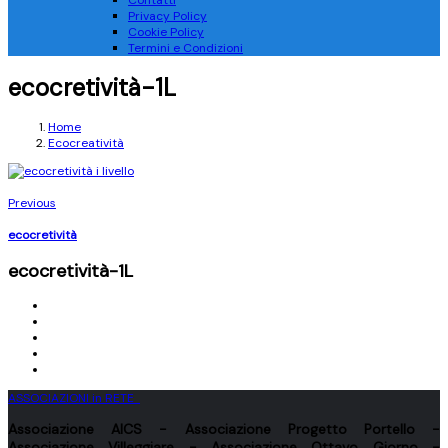
Contatti
Privacy Policy
Cookie Policy
Termini e Condizioni
ecocretività-1L
Home
Ecocreatività
Previous
ecocretività
ecocretività-1L
ASSOCIAZIONI in RETE
Associazione
AICS
- Associazione
Progetto Portello
-
Associazione
Villeggiare
- Associazione
Ottavo Giorno
-