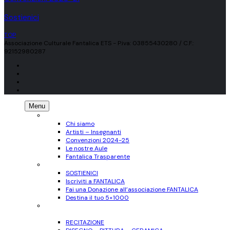
Sostienici
TOP
Associazione Culturale Fantalica ETS - P.iva: 03855430280 / C.F.:
92152980287
Menu
CHI SIAMO
Chi siamo
Artisti – Insegnanti
Convenzioni 2024-25
Le nostre Aule
Fantalica Trasparente
SOSTIENICI
SOSTIENICI
Iscriviti a FANTALICA
Fai una Donazione all’associazione FANTALICA
Destina il tuo 5×1000
CORSI
per Adulti
RECITAZIONE