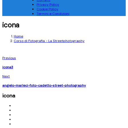
Contatti
Privacy Policy
Cookie Policy
Termini e Condizioni
icona
Home
Corso di Fotografia - La Streetphotography
Previous
icona3
Next
angjelo-marleci-foto-cadetto-street-photography
icona