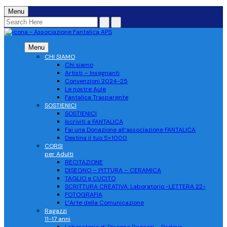
Menu
Menu
CHI SIAMO
Chi siamo
Artisti – Insegnanti
Convenzioni 2024-25
Le nostre Aule
Fantalica Trasparente
SOSTIENICI
SOSTIENICI
Iscriviti a FANTALICA
Fai una Donazione all’associazione FANTALICA
Destina il tuo 5×1000
CORSI
per Adulti
RECITAZIONE
DISEGNO – PITTURA – CERAMICA
TAGLIO e CUCITO
SCRITTURA CREATIVA: Laboratorio -LETTERA 22-
FOTOGRAFIA
L’Arte della Comunicazione
Ragazzi
11-17 anni