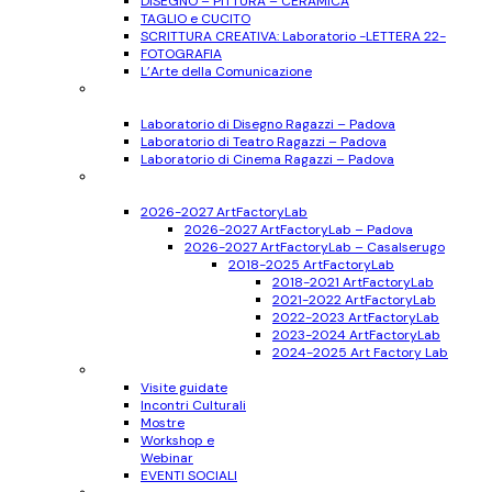
DISEGNO – PITTURA – CERAMICA
TAGLIO e CUCITO
SCRITTURA CREATIVA: Laboratorio -LETTERA 22-
FOTOGRAFIA
L’Arte della Comunicazione
Ragazzi
11-17 anni
Laboratorio di Disegno Ragazzi – Padova
Laboratorio di Teatro Ragazzi – Padova
Laboratorio di Cinema Ragazzi – Padova
Bambini
6-10 anni
2026-2027 ArtFactoryLab
2026-2027 ArtFactoryLab – Padova
2026-2027 ArtFactoryLab – Casalserugo
2018-2025 ArtFactoryLab
2018-2021 ArtFactoryLab
2021-2022 ArtFactoryLab
2022-2023 ArtFactoryLab
2023-2024 ArtFactoryLab
2024-2025 Art Factory Lab
Eventi
Visite guidate
Incontri Culturali
Mostre
Workshop e
Webinar
EVENTI SOCIALI