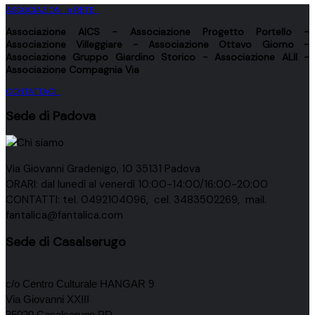
ASSOCIAZIONI in RETE
Associazione
AICS
- Associazione
Progetto Portello
-
Associazione
Villeggiare
- Associazione
Ottavo Giorno
-
Associazione
Gruppo Giardino Storico
- Associazione
ALII
-
Associazione
Compagnia Via
CONTATTACI
Sede di Padova
Via Giovanni Gradenigo, 10 35131 Padova
ORARI: dal lunedì al venerdì 10:00-14:00/16:00-20:00
CONTATTI: tel. 0492104096, cel. 3483502269, mail.
fantalica@fantalica.com
Sede di Casalserugo
c/o Centro Culturale HANGAR 9
Via Giovanni XXIII
35020 Casalserugo PD