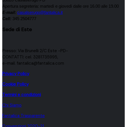
Apertura segreteria: martedì e giovedì dalle ore 16.00 alle 19.00
E-mail:
casalserugo@fantalica.it
Cell:
345 2504777
Sede di Este
Presso: Via Brunelli 2/C Este -PD-
CONTATTI: cel. 3281735995,
e-mail. fantalica@fantalica.com
Privacy Policy
Cookie Policy
Termini e condizioni
Chi Siamo
Fantalica Trasparente
Convenzioni 2020-21